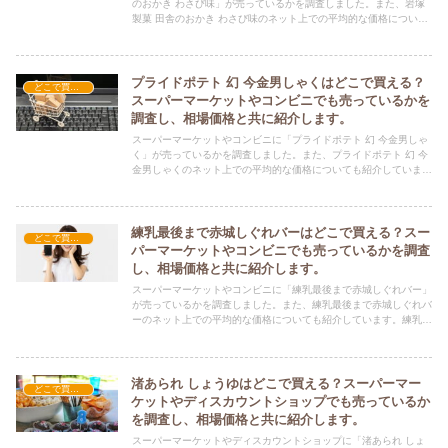
のおかき わさび味」が売っているかを調査しました。また、岩塚
製菓 田舎のおかき わさび味のネット上での平均的な価格について
も紹介しています。岩塚製菓 田舎のおかき わさび味を購入する際
にぜひ参考にしてください！
プライドポテト 幻 今金男しゃくはどこで買える？
どこで買える？-お菓子・スイーツ・アイス
スーパーマーケットやコンビニでも売っているかを
調査し、相場価格と共に紹介します。
スーパーマーケットやコンビニに「プライドポテト 幻 今金男しゃ
く」が売っているかを調査しました。また、プライドポテト 幻 今
金男しゃくのネット上での平均的な価格についても紹介していま
す。プライドポテト 幻 今金男しゃくを購入する際にぜひ参考にし
てください！
練乳最後まで赤城しぐれバーはどこで買える？スー
どこで買える？-お菓子・スイーツ・アイス
パーマーケットやコンビニでも売っているかを調査
し、相場価格と共に紹介します。
スーパーマーケットやコンビニに「練乳最後まで赤城しぐれバー」
が売っているかを調査しました。また、練乳最後まで赤城しぐれバ
ーのネット上での平均的な価格についても紹介しています。練乳最
後まで赤城しぐれバーを購入する際にぜひ参考にしてください！
渚あられ しょうゆはどこで買える？スーパーマー
どこで買える？-お菓子・スイーツ・アイス
ケットやディスカウントショップでも売っているか
を調査し、相場価格と共に紹介します。
スーパーマーケットやディスカウントショップに「渚あられ しょ