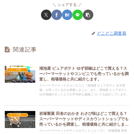
シェアする
どこどこ調査員
関連記事
湖池屋 ピュアポテト ゆず胡椒はどこで買える？ス
どこで買える？-お菓子・スイーツ・アイス
ーパーマーケットやコンビニでも売っているかを調
査し、相場価格と共に紹介します。
スーパーマーケットやコンビニに「湖池屋 ピュアポテト ゆず胡
椒」が売っているかを調査しました。また、湖池屋 ピュアポテト
ゆず胡椒のネット上での平均的な価格についても紹介しています。
湖池屋 ピュアポテト ゆず胡椒を購入する際にぜひ参考にしてくだ
さい！
岩塚製菓 田舎のおかき わさび味はどこで買える？
どこで買える？-お菓子・スイーツ・アイス
スーパーマーケットやディスカウントショップでも
売っているかを調査し、相場価格と共に紹介しま
す。
スーパーマーケットやディスカウントショップに「岩塚製菓 田舎