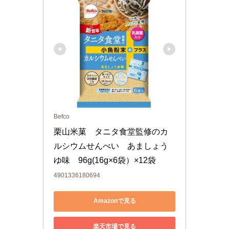
Befco
栗山米菓　タニタ食堂監修のカ
ルシウムせんべい　あましょう
ゆ味　96g(16g×6袋）×12袋
4901336180694
Amazonで見る
楽天市場で見る