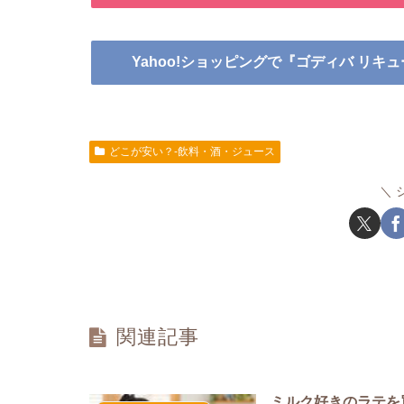
Yahoo!ショッピングで『ゴディバ リキ
どこが安い？-飲料・酒・ジュース
関連記事
ミルク好きのラテを