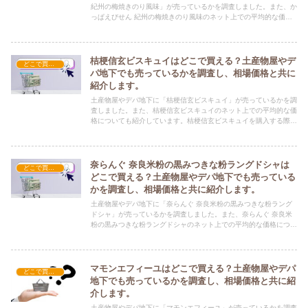
紀州の梅焼きのり風味」が売っているかを調査しました。また、か
っぱえびせん 紀州の梅焼きのり風味のネット上での平均的な価格
についても紹介しています。かっぱえびせん 紀州の梅焼きのり風
味を購入する際にぜひ参考にしてください！
桔梗信玄ビスキュイはどこで買える？土産物屋やデ
どこで買える？-お菓子・スイーツ・アイス
パ地下でも売っているかを調査し、相場価格と共に
紹介します。
土産物屋やデパ地下に「桔梗信玄ビスキュイ」が売っているかを調
査しました。また、桔梗信玄ビスキュイのネット上での平均的な価
格についても紹介しています。桔梗信玄ビスキュイを購入する際に
ぜひ参考にしてください！
奈らんぐ 奈良米粉の黒みつきな粉ラングドシャは
どこで買える？-お菓子・スイーツ・アイス
どこで買える？土産物屋やデパ地下でも売っている
かを調査し、相場価格と共に紹介します。
土産物屋やデパ地下に「奈らんぐ 奈良米粉の黒みつきな粉ラング
ドシャ」が売っているかを調査しました。また、奈らんぐ 奈良米
粉の黒みつきな粉ラングドシャのネット上での平均的な価格につい
ても紹介しています。奈らんぐ 奈良米粉の黒みつきな粉ラングド
シャを購入する際にぜひ参考にしてください！
マモンエフィーユはどこで買える？土産物屋やデパ
どこで買える？-お菓子・スイーツ・アイス
地下でも売っているかを調査し、相場価格と共に紹
介します。
土産物屋やデパ地下に「マモンエフィーユ」が売っているかを調査