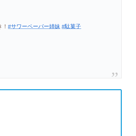
き！
#サワーペーパー姉妹
#駄菓子